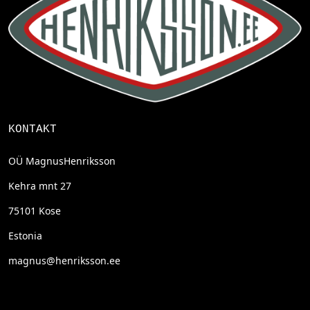
KONTAKT
OÜ MagnusHenriksson
Kehra mnt 27
75101 Kose
Estonia
magnus@henriksson.ee