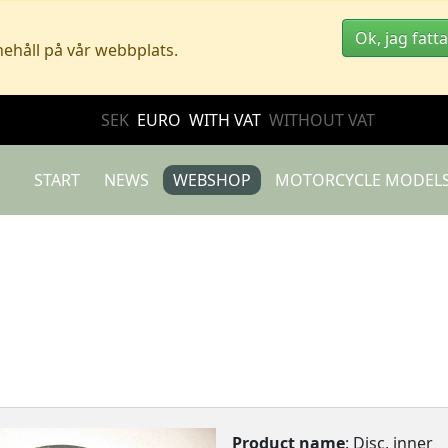
Ok, jag fatta
nehåll på vår webbplats.
SEK
EURO
WITH VAT
WITHOUT VAT
START
NEWS
WEBSHOP
MOTORCYCLE MODEL
Product name
: Disc, inner