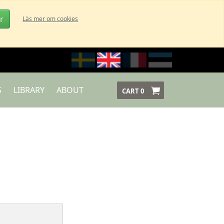
r
Läs mer om cookies
S
LIBRARY
ABOUT
CART
0