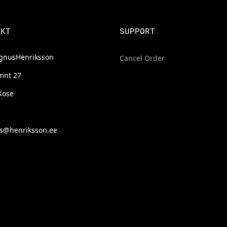
AKT
SUPPORT
nusHenriksson
Cancel Order
mnt 27
Kose
@henriksson.ee