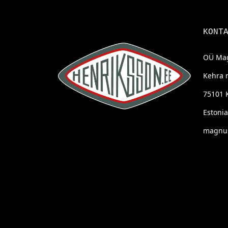
KONT
OÜ Mag
Kehra 
75101 
Estonia
magnus