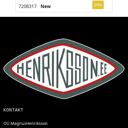
New
KONTAKT
OÜ MagnusHenriksson