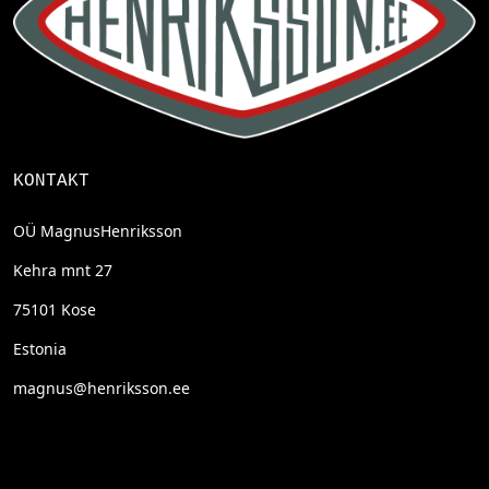
KONTAKT
OÜ MagnusHenriksson
Kehra mnt 27
75101 Kose
Estonia
magnus@henriksson.ee