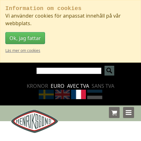
Information om cookies
Vi använder cookies för anpassat innehåll på vår
webbplats.
Ok, jag fattar
Läs mer om cookies
KRONOR
EURO
AVEC TVA
SANS TVA