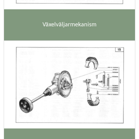
Växelväljarmekanism