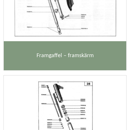
Framgaffel – framskärm