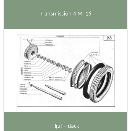
Transmission 4 MT16
Hjul – däck