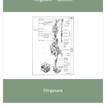
Förgasare – luftfilter
Förgasare