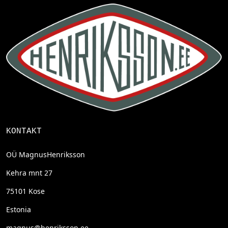
KONTAKT
OÜ MagnusHenriksson
Kehra mnt 27
75101 Kose
Estonia
magnus@henriksson.ee