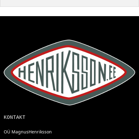
KONTAKT
OÜ MagnusHenriksson