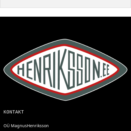
KONTAKT
OÜ MagnusHenriksson