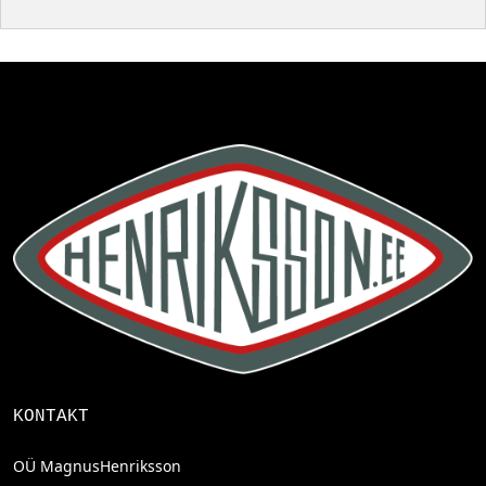
KONTAKT
OÜ MagnusHenriksson