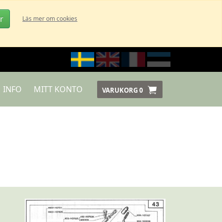
r
Läs mer om cookies
INFO
MITT KONTO
VARUKORG
0