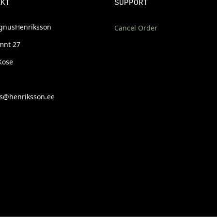
AKT
SUPPORT
nusHenriksson
Cancel Order
mnt 27
Kose
@henriksson.ee