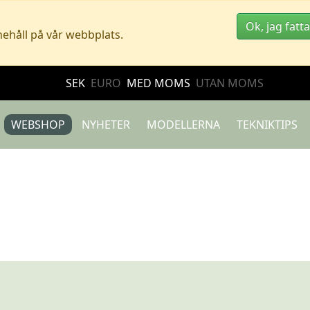
Ok, jag fatta
nehåll på vår webbplats.
SEK
EURO
MED MOMS
UTAN MOMS
WEBSHOP
NYHETER
MODELLERNA
TEKNIKTIPS