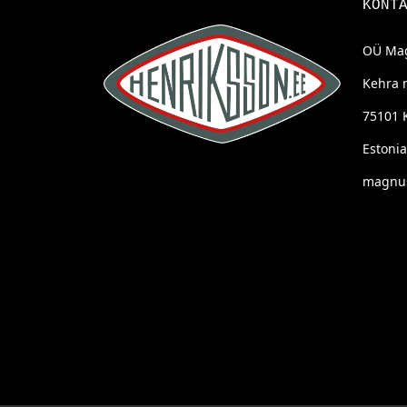
KONT
OÜ Mag
Kehra 
75101 
Estonia
magnus