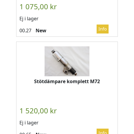
Ej i lager
New
Stötdämpare komplett M72
Ej i lager