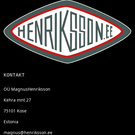
KONTAKT
OÜ MagnusHenriksson
Kehra mnt 27
75101 Kose
Estonia
magnus@henriksson.ee