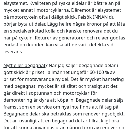
elsystemet. Kvaliteten på ryska eldelar är bättre än på
mycket annat i motorcyklarna. Däremot är elsystemet
på motorcykeln ofta i dåligt skick. Felsök INNAN du
börjar byta ut delar. Lägg hellre några kronor på att låta
en specialverkstad kolla och kanske renovera det du
har på cykeln. Returer av generatorer och reläer godtas
endast om kunden kan visa att de varit defekta vid
leverans.
Nytt eller begagnat
? När jag säljer begagnade delar i
gott skick är priset i allmänhet ungefär 60-100 % av
priset för motsvarande ny del. Det är mycket hantering
med begagnat, mycket är så slitet och trasigt att det
går direkt i soptunnan och motorcyklar för
demontering är dyra att köpa in. Begagnade delar säljs
främst som en service om nya inte finns att få tag på.
Begagnade delar ska betraktas som renoveringsobjekt.
Det är ovanligt att en begagnad del är tillräckligt bra
för att kunna användas utan någon form av renovering.