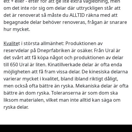
ett + eller - efter för att ge lite extra vägledning, men
om det inte rör sig om delar där uttryckligen står att
det är renoverat så måste du ALLTID räkna med att
begagnade delar behöver renoveras, frågan är snarare
hur mycket.
Kvalite
t i största allmänhet: Produktionen av
reservdelar på Dneprfabriken är osäker. Från Ural är
det svårt att få köpa något och produktionen av delar
till 650 Ural är liten. Kinatillverkade delar är ofta enda
möjligheten att få fram vissa delar. De kinesiska delarna
varierar mycket i kvalitet, bland ibland riktigt dåligt,
men också ofta bättre än ryska. Mekaniska delar är ofta
bättre än dom ryska. Toleranserna är som dom ska
liksom materialen, vilket man inte alltid kan säga om
ryska delar.