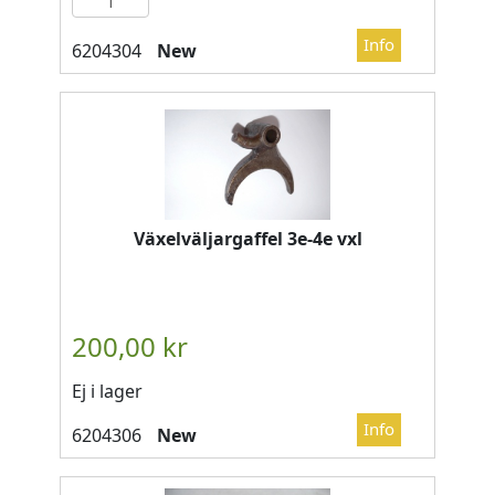
New
Växelväljargaffel 3e-4e vxl
Ej i lager
New