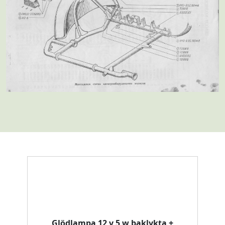
Glödlampa 12 v 5 w baklykta +