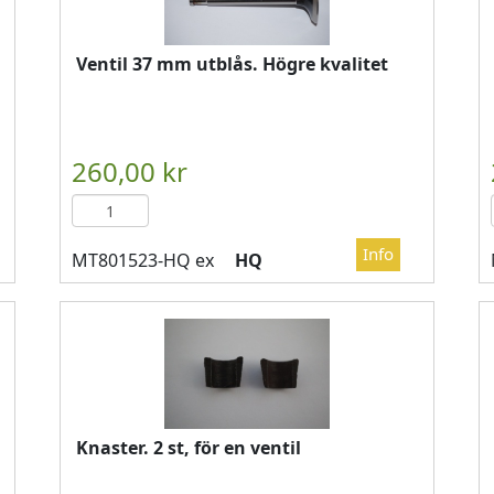
Ventil 37 mm utblås. Högre kvalitet

													LÄGG I KUN
HQ
Knaster. 2 st, för en ventil