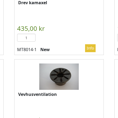
Drev kamaxel

													LÄGG I KUN
New
Vevhusventilation