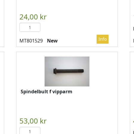

													LÄGG I KUN
New
Spindelbult f vipparm