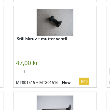
Ställskruv + mutter ventil

													LÄGG I KUN
New