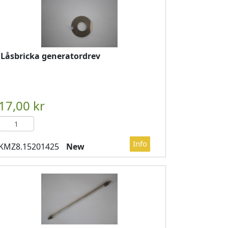
Låsbricka generatordrev
DVAGN
													

													LÄGG I KUNDVAGN
	
New