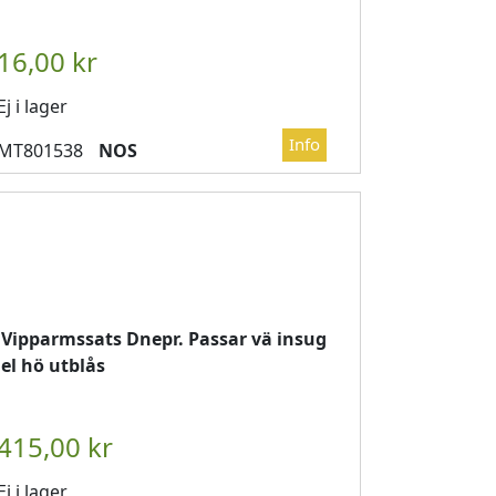
DVAGN
													

													LÄGG I KUNDVAGN
	
Ej i lager
NOS
Vipparmssats Dnepr. Passar vä insug
el hö utblås

													LÄGG I KUNDVAGN
	
Ej i lager