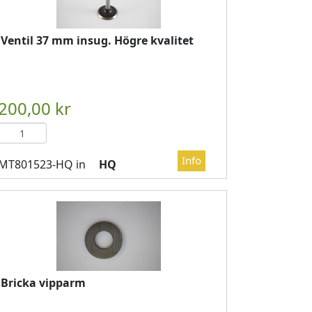
Ventil 37 mm insug. Högre kvalitet
DVAGN
													

													LÄGG I KUNDVAGN
	
HQ
Bricka vipparm