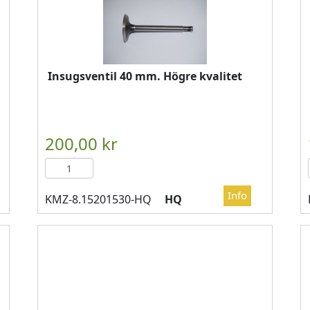
Insugsventil 40 mm. Högre kvalitet

													LÄGG I KUN
HQ