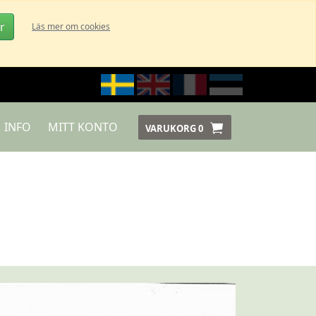
r
Läs mer om cookies
INFO
MITT KONTO
VARUKORG
0