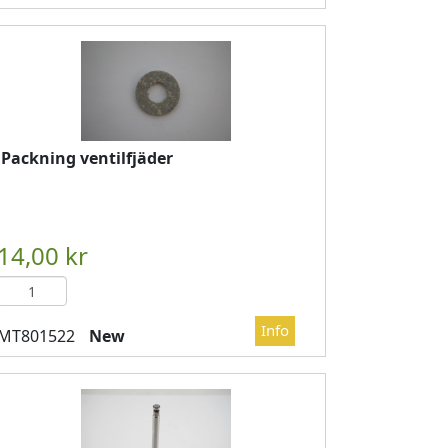
Packning ventilfjäder
DVAGN
													

													LÄGG I KUNDVAGN
	
New