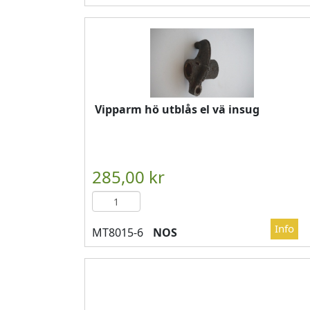
Vipparm hö utblås el vä insug
NOS