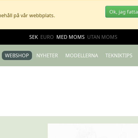
Ok, jag fatta
nehåll på vår webbplats.
SEK
EURO
MED MOMS
UTAN MOMS
WEBSHOP
NYHETER
MODELLERNA
TEKNIKTIPS