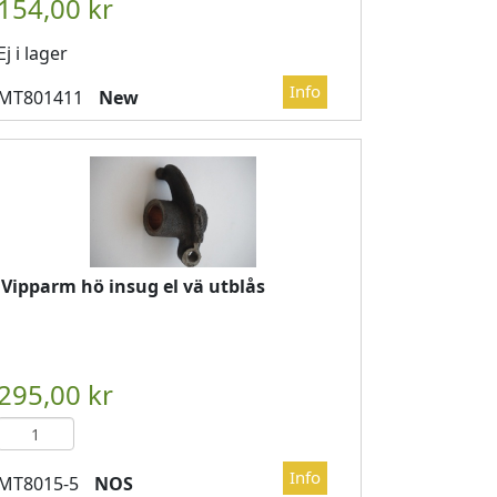
DVAGN
													

													LÄGG I KUNDVAGN
	
Ej i lager
New
Vipparm hö insug el vä utblås
NOS