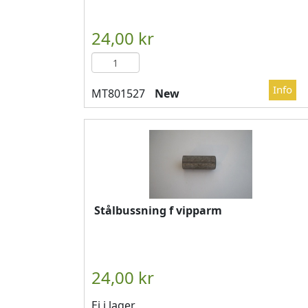
New
Stålbussning f vipparm
Ej i lager