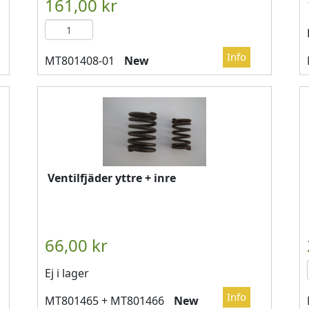

													LÄGG I KUN
New
Ventilfjäder yttre + inre
Ej i lager
New