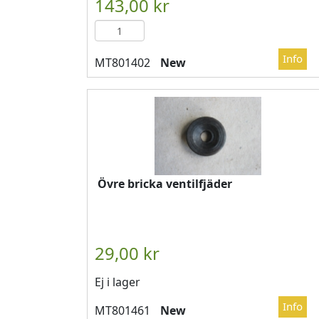
New
Övre bricka ventilfjäder
Ej i lager
New