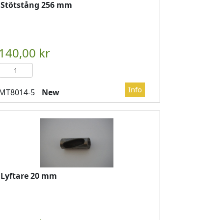
Stötstång 256 mm
DVAGN
													

													LÄGG I KUNDVAGN
	
New
Lyftare 20 mm