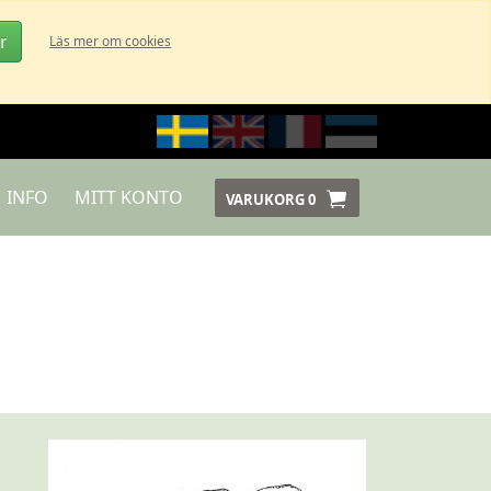
r
Läs mer om cookies
INFO
MITT KONTO
VARUKORG
0