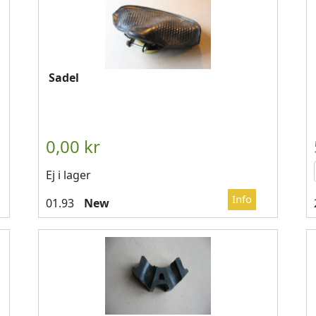
Sadel

													LÄGG I KUN
Ej i lager
New