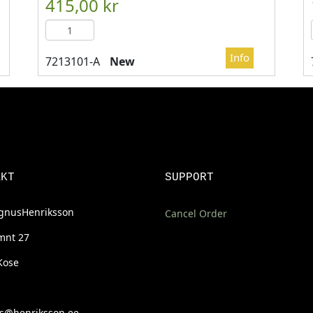

													LÄGG I KUN
New
AKT
SUPPORT
nusHenriksson
Cancel Order
mnt 27
Kose
@henriksson.ee