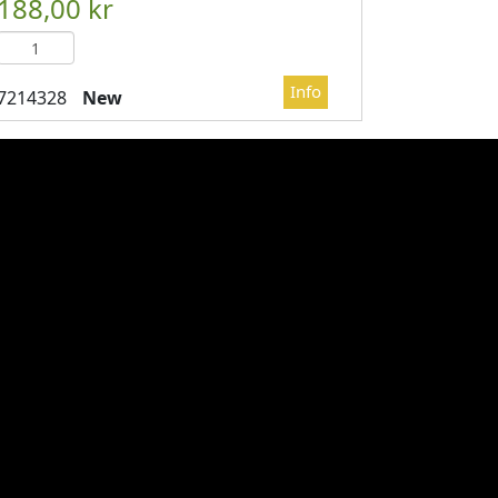
DVAGN
													

													LÄGG I KUNDVAGN
	
New