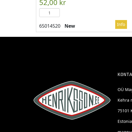
New
KONT
OÜ Mag
Kehra 
75101 
Estonia
magnus