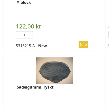
Y-block

													LÄGG I KUN
New
Sadelgummi, ryskt