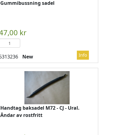
Gummibussning sadel
DVAGN
													

													LÄGG I KUNDVAGN
	
New
Handtag baksadel M72 - CJ - Ural.
Ändar av rostfritt