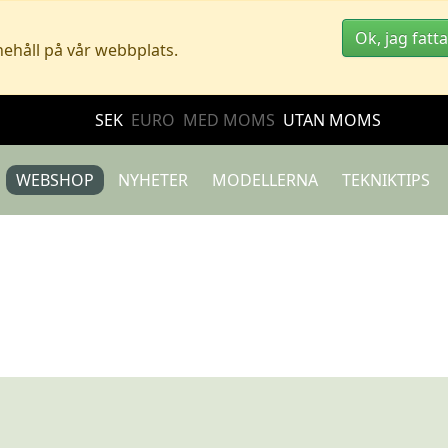
Ok, jag fatta
nehåll på vår webbplats.
SEK
EURO
MED MOMS
UTAN MOMS
WEBSHOP
NYHETER
MODELLERNA
TEKNIKTIPS