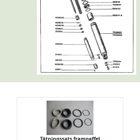
Tätningssats framgaffel