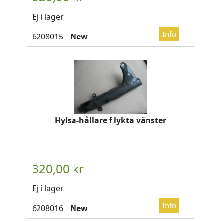
Ej i lager
New
Hylsa-hållare f lykta vänster
Ej i lager
New